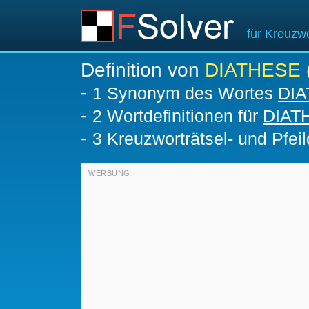
für Kreuzwo
Definition von
DIATHESE
-
1 Synonym des Wortes
DI
-
2 Wortdefinitionen für
DIAT
-
3 Kreuzworträtsel- und Pfeil