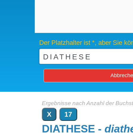
Der Platzhalter ist *, aber Sie 
Abbrech
Ergebnisse nach Anzahl der Buchs
X
17
DIATHESE -
diath