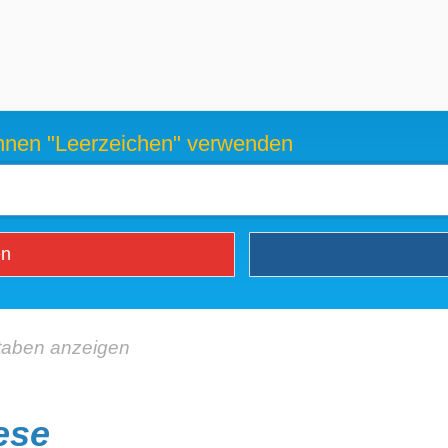
können "Leerzeichen" verwenden
en
taben anzeigen
ese