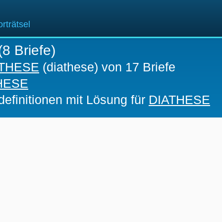
rträtsel
(8 Briefe)
ATHESE
(diathese) von 17 Briefe
HESE
definitionen mit Lösung für
DIATHESE