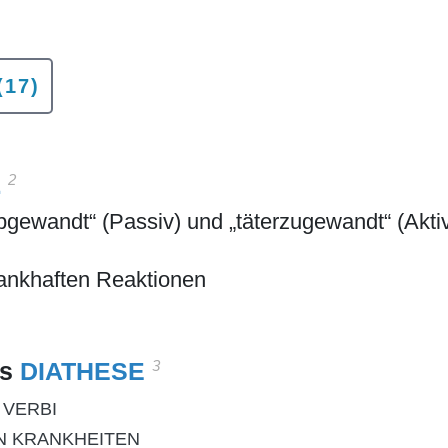
(17)
E
2
bgewandt“ (Passiv) und „täterzugewandt“ (Akti
rankhaften Reaktionen
3
es
DIATHESE
 VERBI
N KRANKHEITEN