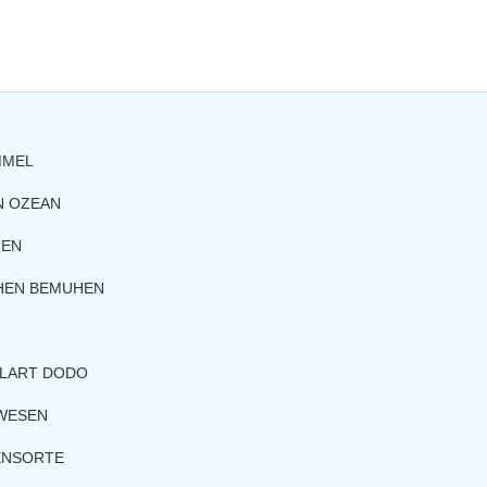
MMEL
N OZEAN
HEN
CHEN BEMUHEN
ELART DODO
LWESEN
ENSORTE