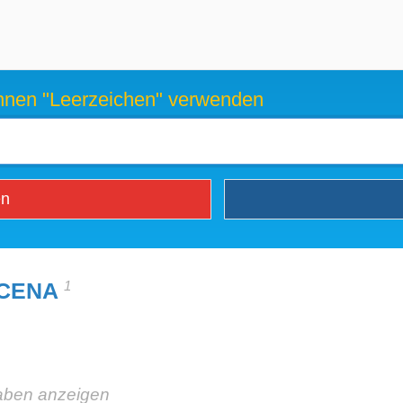
können "Leerzeichen" verwenden
en
1
CENA
aben anzeigen