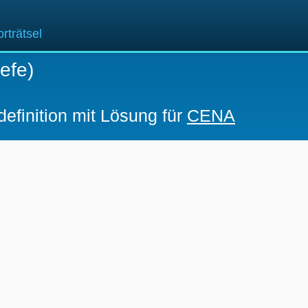
rträtsel
efe)
definition mit Lösung für
CENA