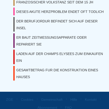
FRANZOSISCHER VOLKSTANZ SEIT DEM 15 JH
DIESES AKUTE HERZPROBLEM ENDET OFT TODLICH
DER BERUFJORDUR BEFINDET SICH AUF DIESER
INSEL
ER BAUT ZEITMESSUNGSAPPARATE ODER
REPARIERT SIE
LADEN AUF DER CHAMPS ELYSEES ZUM EINKAUFEN
EIN
GESAMTBETRAG FUR DIE KONSTRUKTION EINES
HAUSES
⋅
⋅
⋅
⋅
⋅
ZGE
Cookies
Gemeinschaft
Hilfe
Kontakt
⋅
Abonnement
FAQ