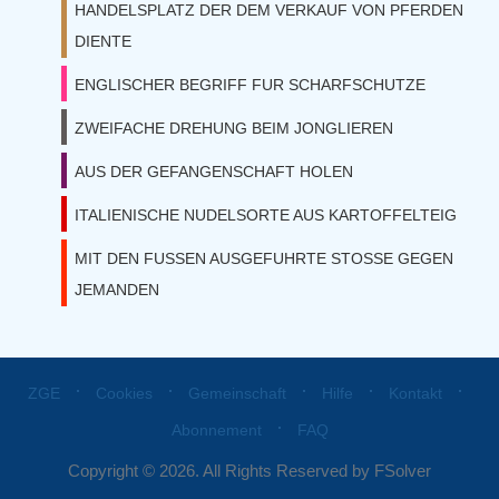
HANDELSPLATZ DER DEM VERKAUF VON PFERDEN
DIENTE
ENGLISCHER BEGRIFF FUR SCHARFSCHUTZE
ZWEIFACHE DREHUNG BEIM JONGLIEREN
AUS DER GEFANGENSCHAFT HOLEN
ITALIENISCHE NUDELSORTE AUS KARTOFFELTEIG
MIT DEN FUSSEN AUSGEFUHRTE STOSSE GEGEN
JEMANDEN
⋅
⋅
⋅
⋅
⋅
ZGE
Cookies
Gemeinschaft
Hilfe
Kontakt
⋅
Abonnement
FAQ
Copyright © 2026. All Rights Reserved by FSolver