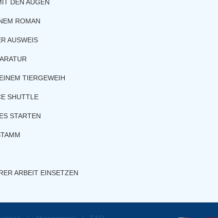
MIT DEN AUGEN
INEM ROMAN
ER AUSWEIS
PARATUR
EINEM TIERGEWEIH
CE SHUTTLE
IES STARTEN
STAMM
ER ARBEIT EINSETZEN
⋅
⋅